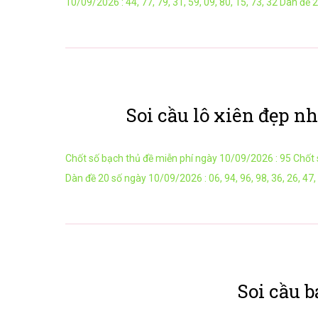
10/09/2026 : 44, 77, 79, 31, 59, 09, 80, 15, 73, 32 Dàn đề 
Soi cầu lô xiên đẹp 
Chốt số bạch thủ đề miễn phí ngày 10/09/2026 : 95 Chốt s
Dàn đề 20 số ngày 10/09/2026 : 06, 94, 96, 98, 36, 26, 47, 
Soi cầu 