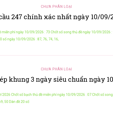
CHƯA PHÂN LOẠI
 cầu 247 chính xác nhất ngày 10/09/
miễn phí ngày 10/09/2026 : 73 Chốt số song thủ đề ngày 10/09/2026 : 
20 số ngày 10/09/2026 : 87, 76, 74, 16,
CHƯA PHÂN LOẠI
kép khung 3 ngày siêu chuẩn ngày 1
9/2026 Chốt số bạch thủ đề miễn phí ngày 10/09/2026 : 07 Chốt số song
 69, 50 Dàn đề 20 số