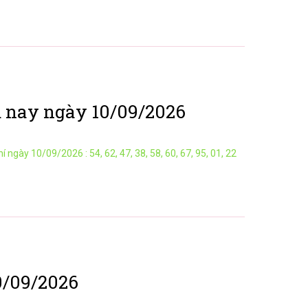
m nay ngày 10/09/2026
gày 10/09/2026 : 54, 62, 47, 38, 58, 60, 67, 95, 01, 22
0/09/2026