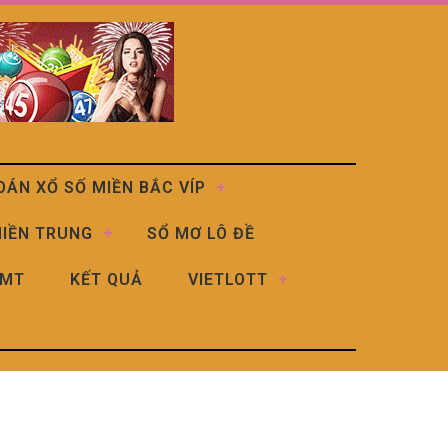
OÁN XỔ SỐ MIỀN BẮC VÍP
MIỀN TRUNG
SỔ MƠ LÔ ĐỀ
SMT
KẾT QUẢ
VIETLOTT