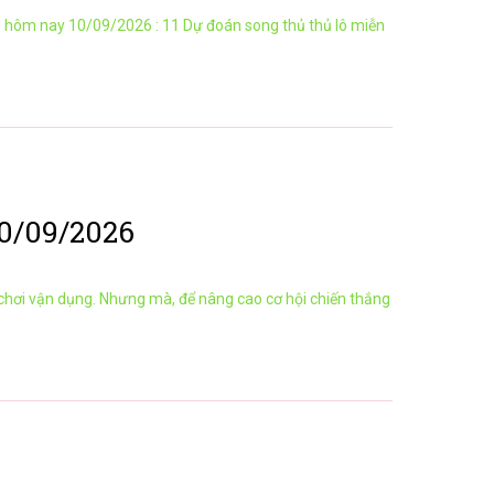
p hôm nay 10/09/2026 : 11 Dự đoán song thủ thủ lô miễn
10/09/2026
chơi vận dụng. Nhưng mà, để nâng cao cơ hội chiến thắng