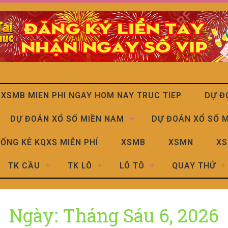
 XSMB MIEN PHI NGAY HOM NAY TRUC TIEP
DỰ Đ
DỰ ĐOÁN XỔ SỐ MIỀN NAM
DỰ ĐOÁN XỔ SỐ 
ỐNG KÊ KQXS MIỄN PHÍ
XSMB
XSMN
X
TK CẦU
TK LÔ
LÔ TÔ
QUAY THỬ
Ngày:
Tháng Sáu 6, 2026