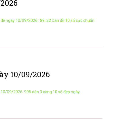
/2026
 đề ngày 10/09/2026 : 89, 32 Dàn đề 10 số cực chuẩn
gày 10/09/2026
y 10/09/2026: 995 dàn 3 càng 10 số đẹp ngày