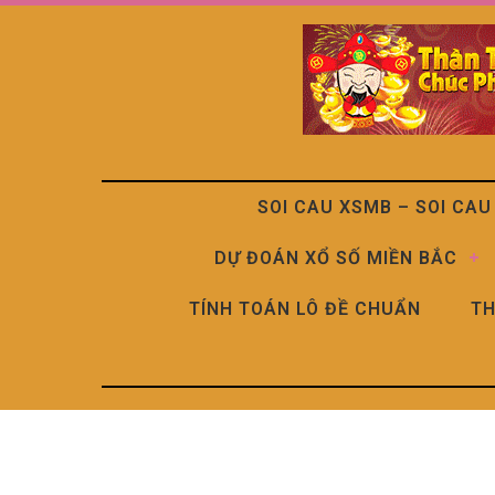
SOI CAU XSMB – SOI CAU
DỰ ĐOÁN XỔ SỐ MIỀN BẮC
TÍNH TOÁN LÔ ĐỀ CHUẨN
TH