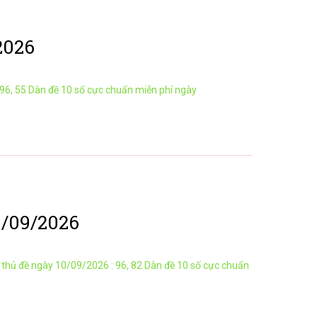
2026
96, 55 Dàn đề 10 số cực chuẩn miễn phí ngày
0/09/2026
 thủ đề ngày 10/09/2026 : 96, 82 Dàn đề 10 số cực chuẩn