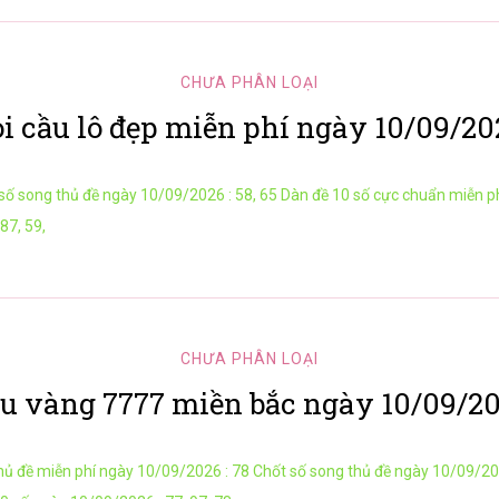
CHƯA PHÂN LOẠI
oi cầu lô đẹp miễn phí ngày 10/09/20
ố song thủ đề ngày 10/09/2026 : 58, 65 Dàn đề 10 số cực chuẩn miễn phí n
87, 59,
CHƯA PHÂN LOẠI
u vàng 7777 miền bắc ngày 10/09/2
ủ đề miễn phí ngày 10/09/2026 : 78 Chốt số song thủ đề ngày 10/09/202