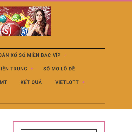
OÁN XỔ SỐ MIỀN BẮC VÍP
MIỀN TRUNG
SỔ MƠ LÔ ĐỀ
SMT
KẾT QUẢ
VIETLOTT