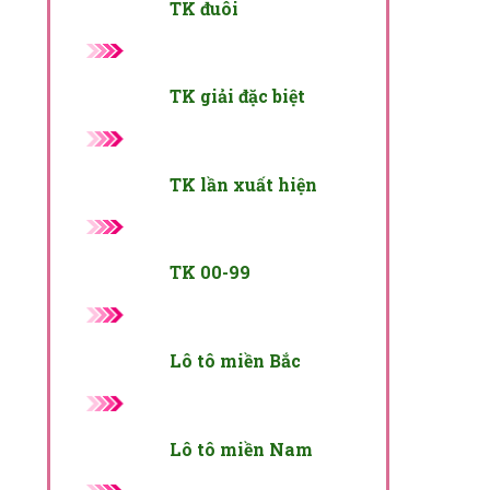
TK đuôi
TK giải đặc biệt
TK lần xuất hiện
TK 00-99
Lô tô miền Bắc
Lô tô miền Nam