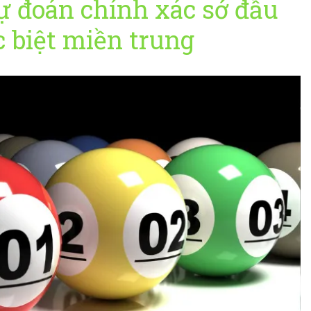
ự đoán chính xác sớ đầu
c biệt miền trung