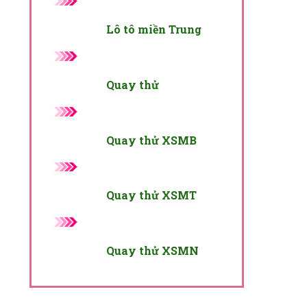
Lô tô miền Trung
Quay thử
Quay thử XSMB
Quay thử XSMT
Quay thử XSMN