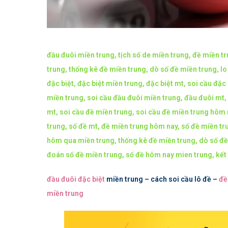
đầu đuôi miền trung, tịch số de miền trung, đề miền t
trung, thống kê đề miền trung, dò số đề miền trung, l
đặc biệt, đặc biệt miền trung, đặc biệt mt, soi cầu đặc
miền trung, soi cầu đầu đuôi miền trung, đầu đuôi mt, 
mt, soi cầu đề miền trung, soi cầu đề miền trung hôm
trung, số đề mt, đề miền trung hôm nay, số đề miền tru
hôm qua miền trung, thống kê đề miền trung, dò số đề
đoán số đề miền trung, số đề hôm nay mien trung, kết
đầu đuôi đặc biệt
miền trung – cách soi cầu lô đề –
đề
miền trung