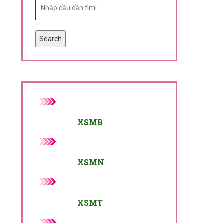
Search
XSMB
XSMN
XSMT