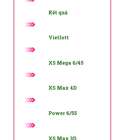
Kết quả
Vietlott
XS Mega 6/45
XS Max 4D
Power 6/55
XS Max 3D