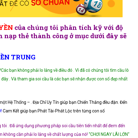
UYỀN
của chúng tôi phân tích kỹ với độ
ạn nạp thẻ thành công ở mục dưới đây sẽ
MIỀN TRUNG
ác bạn không phải lo lắng về điều đó . Vì đã có chúng tôi tìm cầu lô
o đây . Và tham gia soi cầu là các bạn sẽ nhận được con số đẹp nhất
một Hệ Thống – . Địa Chỉ Uy Tín giúp bạn Chiến Thắng đều đặn. Đến
!
Cam Kết giúp bạn Phát Tài-Phát Lộc trên từng con số
 tôi . Đã ứng dụng phương pháp soi cầu tiên tiến nhất để đem đến
 không cần phải lo lắng về chất lượng của nó!
“CHƠI NGAY LÃI LỚN“