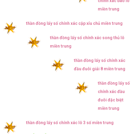
chính xác bao lô
miền trung
thần đồng lấy số chính xác cặp xỉu chủ miền trung
thần đồng lấy số chính xác song thủ lô
miền trung
thần đồng lấy số chính xác
đầu đuôi giải 8 miền trung
thần đồng lấy số
chính xác đầu
đuôi đặc biệt
miền trung
thần đồng lấy số chính xác lô 3 số miền trung