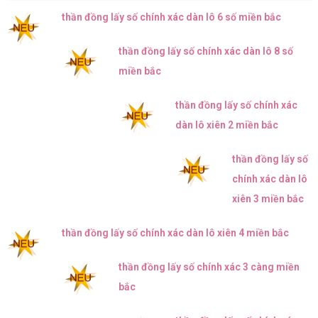
thần đồng lấy số chính xác dàn lô 6 số miền bắc
thần đồng lấy số chính xác dàn lô 8 số
miền bắc
thần đồng lấy số chính xác
dàn lô xiên 2 miền bắc
thần đồng lấy số
chính xác dàn lô
xiên 3 miền bắc
thần đồng lấy số chính xác dàn lô xiên 4 miền bắc
thần đồng lấy số chính xác 3 càng miền
bắc