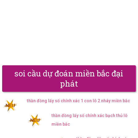
soi cầu dự đoán miền bắc đại
phát
thần đồng lấy số chính xác 1 con lô 2 nháy miền bắc
thần đồng lấy số chính xác bạch thủ lô
miền bắc