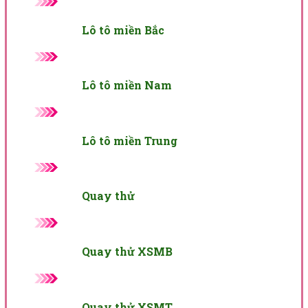
Lô tô miền Bắc
Lô tô miền Nam
Lô tô miền Trung
Quay thử
Quay thử XSMB
Quay thử XSMT