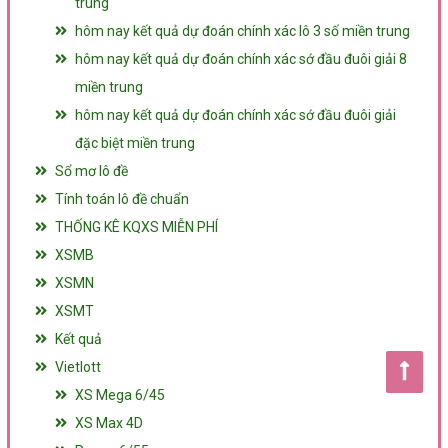
trung
hôm nay kết quả dự đoán chính xác lô 3 số miền trung
hôm nay kết quả dự đoán chính xác sớ đầu đuôi giải 8
miền trung
hôm nay kết quả dự đoán chính xác sớ đầu đuôi giải
đặc biệt miền trung
Sổ mơ lô đề
Tính toán lô đề chuẩn
THỐNG KÊ KQXS MIỄN PHÍ
XSMB
XSMN
XSMT
Kết quả
Vietlott
XS Mega 6/45
XS Max 4D