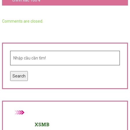
Comments are closed.
Search
XSMB