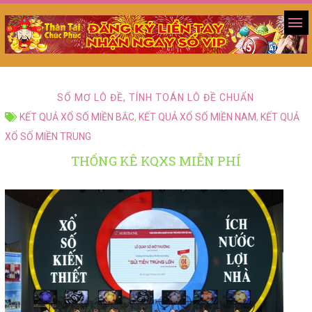
SỔ MƠ LÔ ĐỀ
,
TÍNH TOÁN LÔ ĐỀ CHUẨN
KẾT QUẢ XỔ SỐ MIỀN BẮC
,
KẾT QUẢ XỔ SỐ MIỀN NAM
,
KẾT QUẢ
XỔ SỐ MIỀN TRUNG
THỐNG KÊ KQXS MIỄN PHÍ