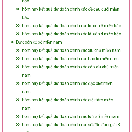
bắc
hôm nay kết quả dự đoán chính xác đề đầu đuôi miền
bắc
hôm nay kết quả dự đoán chính xác lô xiên 3 miền bắc
hôm nay kết quả dự đoán chính xác lô xiên 4 miền bắc
Dự đoán xổ số miền nam
hôm nay kết quả dự đoán chính xác xíu chủ miền nam
hôm nay kết quả dự đoán chính xác bao lô miền nam
hôm nay kết quả dự đoán chính xác cặp xíu chủ miền
nam
hôm nay kết quả dự đoán chính xác đặc biệt miền
nam
hôm nay kết quả dự đoán chính xác giải tám miền
nam
hôm nay kết quả dự đoán chính xác lô 3 số miền nam
hôm nay kết quả dự đoán chính xác sớ đầu đuôi giải 8