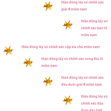
thần đồng lấy số chính xác
giải 8 miền nam
thần đồng lấy số
chính xác bao lô
miền nam
thần đồng lấy số chính xác cặp xỉu chủ miền nam
thần đồng lấy số chính xác song thủ lô
miền nam
thần đồng lấy số chính xác
đầu đuôi giải 8 miền nam
thần đồng lấy số
chính xác đầu
đuôi đặc biệt