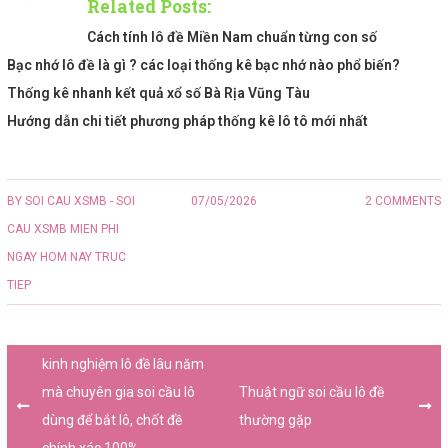
Related Posts:
Cách tính lô đề Miền Nam chuẩn từng con số
Bạc nhớ lô đề là gì ? các loại thống kê bạc nhớ nào phổ biến?
Thống kê nhanh kết quả xổ số Bà Rịa Vũng Tàu
Hướng dẫn chi tiết phương pháp thống kê lô tô mới nhất
BY
SOI CAU XSMB - SOI
07/05/2026
2 COMMENTS
CAU XSMB MIEN PHI
NGAY HOM NAY TRUC
TIEP
Post
kinh nghiệm lô đề lâu năm
navigation
mà chuyên gia soi cầu lô
Thuật ngữ soi cầu lô đề
dùng để bắt lô, chốt đề
thường gặp
chính xác 100%