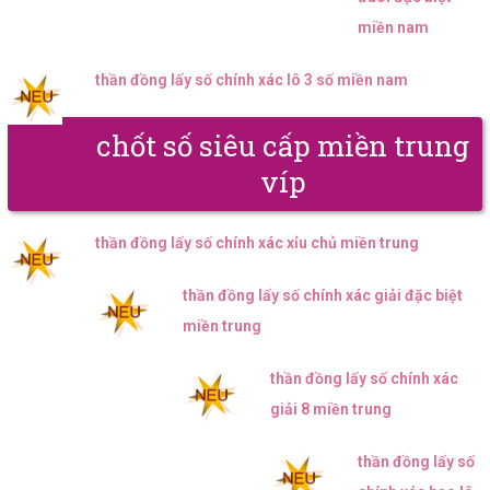
miền nam
thần đồng lấy số chính xác lô 3 số miền nam
chốt số siêu cấp miền trung
víp
thần đồng lấy số chính xác xỉu chủ miền trung
thần đồng lấy số chính xác giải đặc biệt
miền trung
thần đồng lấy số chính xác
giải 8 miền trung
thần đồng lấy số