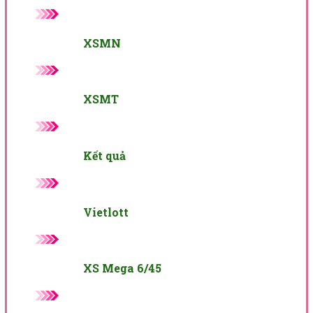
XSMN
XSMT
Kết quả
Vietlott
XS Mega 6/45