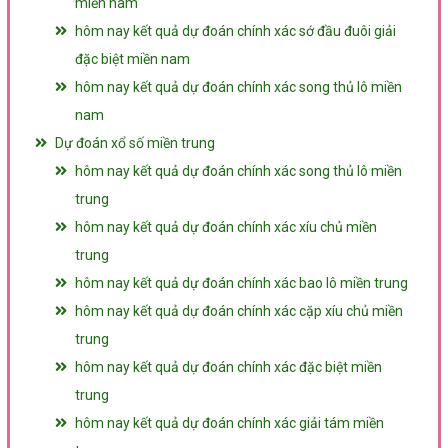
miền nam
hôm nay kết quả dự đoán chính xác sớ đầu đuôi giải
đặc biệt miền nam
hôm nay kết quả dự đoán chính xác song thủ lô miền
nam
Dự đoán xổ số miền trung
hôm nay kết quả dự đoán chính xác song thủ lô miền
trung
hôm nay kết quả dự đoán chính xác xíu chủ miền
trung
hôm nay kết quả dự đoán chính xác bao lô miền trung
hôm nay kết quả dự đoán chính xác cặp xíu chủ miền
trung
hôm nay kết quả dự đoán chính xác đặc biệt miền
trung
hôm nay kết quả dự đoán chính xác giải tám miền