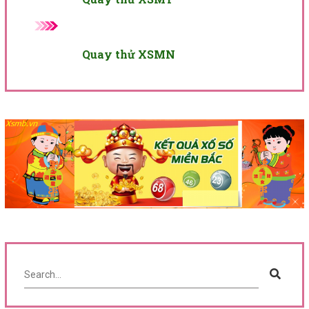
Quay thử XSMN