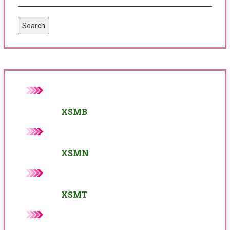
Search
XSMB
XSMN
XSMT