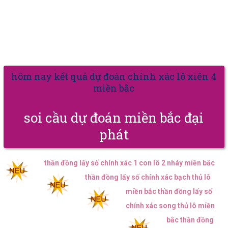
hôm nay kết quả dự đoán chính xác lô xiên 4
miền bắc
soi cầu dự đoán miền bắc đại
phát
thần đồng lấy số chính xác 1 con lô 2 nháy miền bắc
thần đồng lấy số chính xác bạch thủ lô
miền bắc
thần đồng lấy số
chính xác song thủ lô miền
bắc
thần đồng