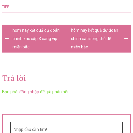
TIEP
Post
hôm nay kết quả dự đoán
hôm nay kết quả dự đoán
navigation
chính xác cặp 3 càng vip
chính xác song thủ đề
miền bắc
miền bắc
Trả lời
Bạn phải
đăng nhập
để gửi phản hồi.