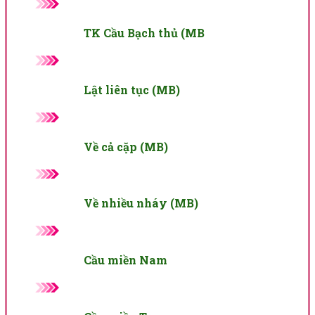
TK Cầu Bạch thủ (MB
Lật liên tục (MB)
Về cả cặp (MB)
Về nhiều nháy (MB)
Cầu miền Nam