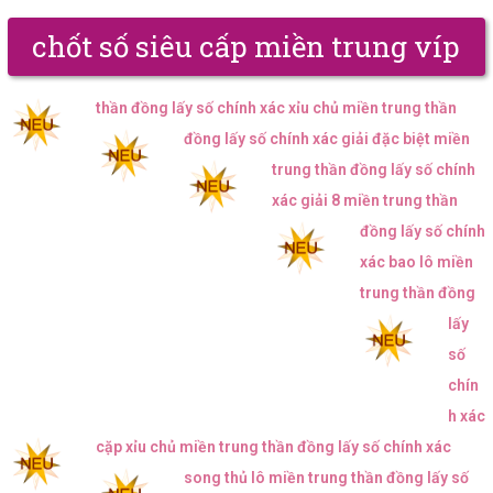
chốt số siêu cấp miền trung víp
thần đồng lấy số chính xác xỉu chủ miền trung
thần
đồng lấy số chính xác giải đặc biệt miền
trung
thần đồng lấy số chính
xác giải 8 miền trung
thần
đồng lấy số chính
xác bao lô miền
trung
thần đồng
lấy
số
chín
h xác
cặp xỉu chủ miền trung
thần đồng lấy số chính xác
song thủ lô miền trung
thần đồng lấy số