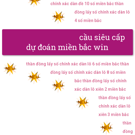
chính xác dàn đề 10 số miền bắc
thần
đồng lấy số chính xác dàn lô
4 số miền bắc
cầu siêu cấp
dự đoán miền bắc win
thần đồng lấy số chính xác dàn lô 6 số miền bắc
thần
đồng lấy số chính xác dàn lô 8 số miền
bắc
thần đồng lấy số chính
xác dàn lô xiên 2 miền bắc
thần đồng lấy số
chính xác dàn lô
xiên 3 miền bắc
thần
đồng