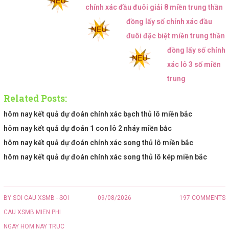
chính xác đầu đuôi giải 8 miền trung
thần
đồng lấy số chính xác đầu
đuôi đặc biệt miền trung
thần
đồng lấy số chính
xác lô 3 số miền
trung
Related Posts:
hôm nay kết quả dự đoán chính xác bạch thủ lô miền bắc
hôm nay kết quả dự đoán 1 con lô 2 nháy miền bắc
hôm nay kết quả dự đoán chính xác song thủ lô miền bắc
hôm nay kết quả dự đoán chính xác song thủ lô kép miền bắc
BY
SOI CAU XSMB - SOI
09/08/2026
197 COMMENTS
CAU XSMB MIEN PHI
NGAY HOM NAY TRUC