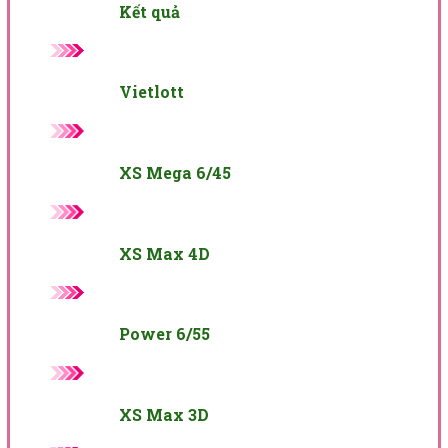
Kết quả
Vietlott
XS Mega 6/45
XS Max 4D
Power 6/55
XS Max 3D