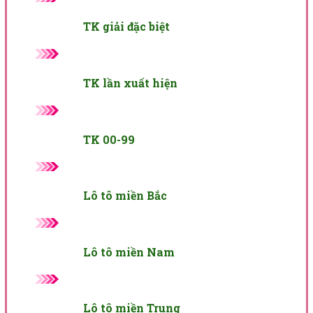
TK giải đặc biệt
TK lần xuất hiện
TK 00-99
Lô tô miền Bắc
Lô tô miền Nam
Lô tô miền Trung