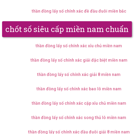
thần đồng lấy số chính xác đề đầu đuôi miền bắc
chốt số siêu cấp miền nam chuẩn
thần đồng lấy số chính xác xỉu chủ miền nam
thần đồng lấy số chính xác giải đặc biệt miền nam
thần đồng lấy số chính xác giải 8 miền nam
thần đồng lấy số chính xác bao lô miền nam
thần đồng lấy số chính xác cặp xỉu chủ miền nam
thần đồng lấy số chính xác song thủ lô miền nam
thần đồng lấy số chính xác đầu đuôi giải 8 miền nam