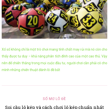
Xổ số không chỉ là một trò chơi mang tính chất may rủi mà nó còn cho
thấy được tư duy – khả năng phân tích đỉnh cao của một cao thủ. Vậy
nên để chiến thắng trong mọi cuộc đầu tư, người chơi cần phải có cho
mình những chiến thuật đánh lô đề bất
SỔ MƠ LÔ ĐỀ
Soi cầu lô kép và cách chơi lô kép chuẩn nhất