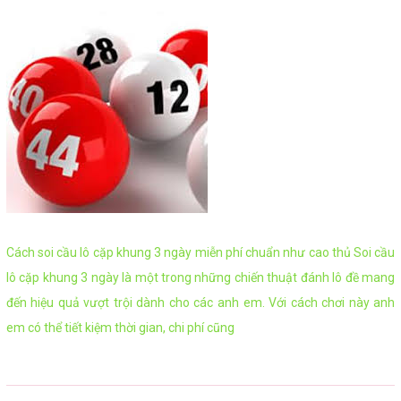
Cách soi cầu lô cặp khung 3 ngày miễn phí chuẩn như cao thủ Soi cầu
lô cặp khung 3 ngày là một trong những chiến thuật đánh lô đề mang
đến hiệu quả vượt trội dành cho các anh em. Với cách chơi này anh
em có thể tiết kiệm thời gian, chi phí cũng