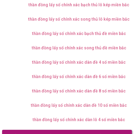
thần đồng lấy số chính xác bạch thủ lô kép miền bắc
thần đồng lấy số chính xác song thủ lô kép miền bắc
thần đồng lấy số chính xác bạch thủ đề miền bắc
thần đồng lấy số chính xác song thủ đề miền bắc
thần đồng lấy số chính xác dàn đề 4 số miền bắc
thần đồng lấy số chính xác dàn đề 6 số miền bắc
thần đồng lấy số chính xác dàn đề 8 số miền bắc
thần đồng lấy số chính xác dàn đề 10 số miền bắc
thần đồng lấy số chính xác dàn lô 4 số miền bắc