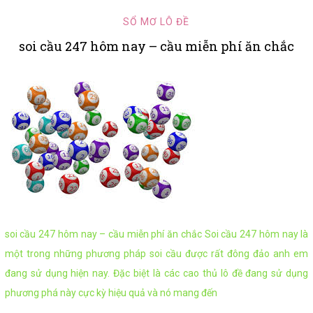
SỔ MƠ LÔ ĐỀ
soi cầu 247 hôm nay – cầu miễn phí ăn chắc
soi cầu 247 hôm nay – cầu miễn phí ăn chắc Soi cầu 247 hôm nay là
một trong những phương pháp soi cầu được rất đông đảo anh em
đang sử dụng hiện nay. Đặc biệt là các cao thủ lô đề đang sử dụng
phương phá này cực kỳ hiệu quả và nó mang đến