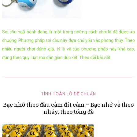
Soi cầu ngũ hành đang là một trong những cách chơi lô đề được ưa
chuộng. Phương pháp soi cầu này dựa chủ yếu vào phong thủy. Theo
nhiều người chơi đánh giá, tỷ lệ về của phương pháp này khá cao,
đúng theo quy luật mà dân gian đúc kết. Theo dõi bài viết
TÍNH TOÁN LÔ ĐỀ CHUẨN
Bạc nhớ theo đầu câm đít câm – Bạc nhớ về theo
nháy, theo tổng đề