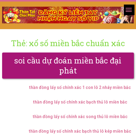
Thẻ:
xổ số miền bắc chuẩn xác
soi cầu dự đoán miền bắc đại
phát
thần đồng lấy số chính xác 1 con lô 2 nháy miền bắc
thần đồng lấy số chính xác bạch thủ lô miền bắc
thần đồng lấy số chính xác song thủ lô miền bắc
thần đồng lấy số chính xác bạch thủ lô kép miền bắc