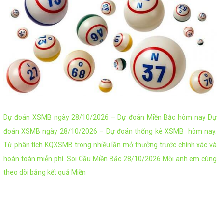
Dự đoán XSMB ngày 28/10/2026 – Dự đoán Miền Bắc hôm nay Dự
đoán XSMB ngày 28/10/2026 – Dự đoán thống kê XSMB hôm nay.
Từ phân tích KQXSMB trong nhiều lần mở thưởng trước chính xác và
hoàn toàn miễn phí. Soi Cầu Miền Bắc 28/10/2026 Mời anh em cùng
theo dõi bảng kết quả Miền