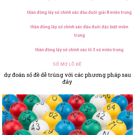
thần đồng lấy số chính xác đầu đuôi giải 8 miền trung
thần đồng lấy số chính xác đầu đuôi đặc biệt miền
trung
thần đồng lấy số chính xác lô 3 số miền trung
SỔ MƠ LÔ ĐỀ
dự đoán số đề dễ trúng với các phương pháp sau
đây