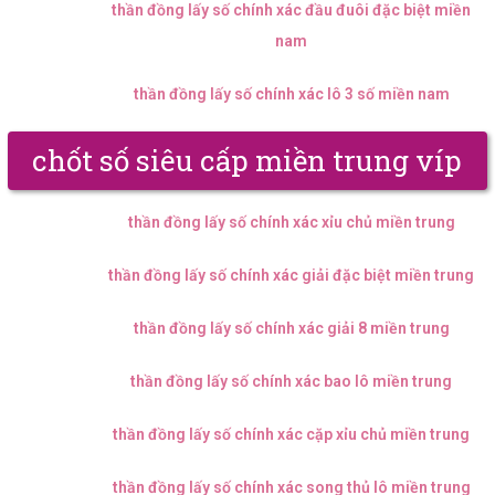
thần đồng lấy số chính xác đầu đuôi đặc biệt miền
nam
thần đồng lấy số chính xác lô 3 số miền nam
chốt số siêu cấp miền trung víp
thần đồng lấy số chính xác xỉu chủ miền trung
thần đồng lấy số chính xác giải đặc biệt miền trung
thần đồng lấy số chính xác giải 8 miền trung
thần đồng lấy số chính xác bao lô miền trung
thần đồng lấy số chính xác cặp xỉu chủ miền trung
thần đồng lấy số chính xác song thủ lô miền trung