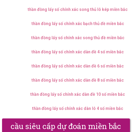
thần đồng lấy số chính xác song thủ lô kép miền bắc
thần đồng lấy số chính xác bạch thủ đề miền bắc
thần đồng lấy số chính xác song thủ đề miền bắc
thần đồng lấy số chính xác dàn đề 4 số miền bắc
thần đồng lấy số chính xác dàn đề 6 số miền bắc
thần đồng lấy số chính xác dàn đề 8 số miền bắc
thần đồng lấy số chính xác dàn đề 10 số miền bắc
thần đồng lấy số chính xác dàn lô 4 số miền bắc
cầu siêu cấp dự đoán miền bắc