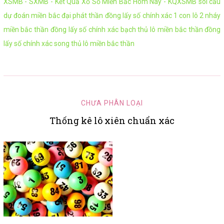
XSMB - SXMB - Kết Quả Xổ Số Miền Bắc Hôm Nay - KQXSMB soi cầu
dự đoán miền bắc đại phát thần đồng lấy số chính xác 1 con lô 2 nháy
miền bắc thần đồng lấy số chính xác bạch thủ lô miền bắc thần đồng
lấy số chính xác song thủ lô miền bắc thần
CHƯA PHÂN LOẠI
Thống kê lô xiên chuẩn xác