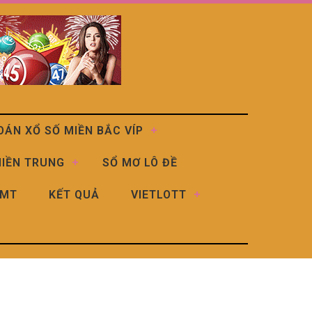
OÁN XỔ SỐ MIỀN BẮC VÍP
MIỀN TRUNG
SỔ MƠ LÔ ĐỀ
SMT
KẾT QUẢ
VIETLOTT