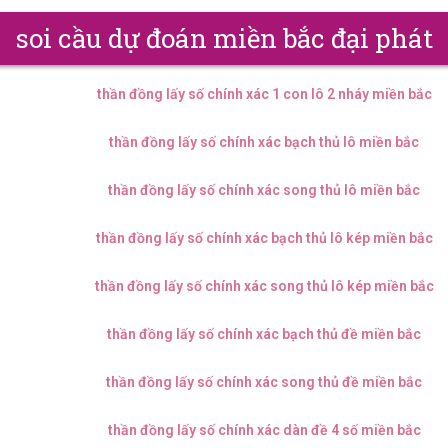
soi cầu dự đoán miền bắc đại phát
thần đồng lấy số chính xác 1 con lô 2 nháy miền bắc
thần đồng lấy số chính xác bạch thủ lô miền bắc
thần đồng lấy số chính xác song thủ lô miền bắc
thần đồng lấy số chính xác bạch thủ lô kép miền bắc
thần đồng lấy số chính xác song thủ lô kép miền bắc
thần đồng lấy số chính xác bạch thủ đề miền bắc
thần đồng lấy số chính xác song thủ đề miền bắc
thần đồng lấy số chính xác dàn đề 4 số miền bắc