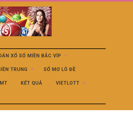
OÁN XỔ SỐ MIỀN BẮC VÍP
MIỀN TRUNG
SỔ MƠ LÔ ĐỀ
SMT
KẾT QUẢ
VIETLOTT