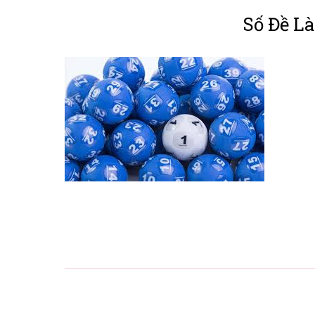
Số Đề Là