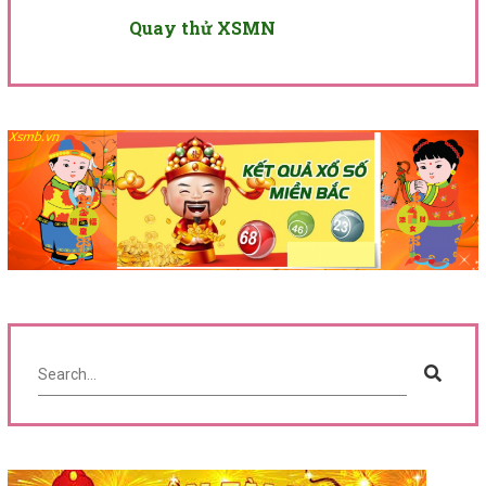
Quay thử XSMN