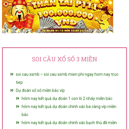
SOI CẦU XỔ SỐ 3 MIỀN
soi cau xsmb – soi cau xsmb mien phi ngay hom nay truc
tiep
Dự đoán xổ số miền bắc víp
hôm nay kết quả dự đoán 1 con lô 2 nháy miền bắc
hôm nay kết quả dự đoán chính xác ba càng víp miền
bắc
hôm nay kết quả dự đoán chính xác bạch thủ đề miền