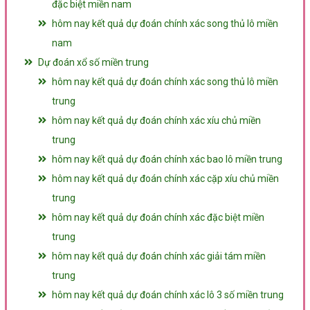
đặc biệt miền nam
hôm nay kết quả dự đoán chính xác song thủ lô miền
nam
Dự đoán xổ số miền trung
hôm nay kết quả dự đoán chính xác song thủ lô miền
trung
hôm nay kết quả dự đoán chính xác xíu chủ miền
trung
hôm nay kết quả dự đoán chính xác bao lô miền trung
hôm nay kết quả dự đoán chính xác cặp xíu chủ miền
trung
hôm nay kết quả dự đoán chính xác đặc biệt miền
trung
hôm nay kết quả dự đoán chính xác giải tám miền
trung
hôm nay kết quả dự đoán chính xác lô 3 số miền trung