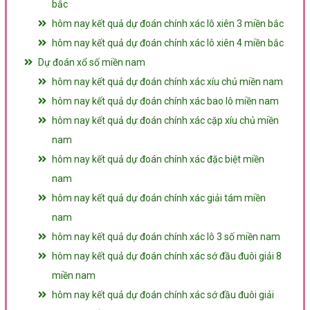
bắc
hôm nay kết quả dự đoán chính xác lô xiên 3 miền bắc
hôm nay kết quả dự đoán chính xác lô xiên 4 miền bắc
Dự đoán xổ số miền nam
hôm nay kết quả dự đoán chính xác xíu chủ miền nam
hôm nay kết quả dự đoán chính xác bao lô miền nam
hôm nay kết quả dự đoán chính xác cặp xíu chủ miền
nam
hôm nay kết quả dự đoán chính xác đặc biệt miền
nam
hôm nay kết quả dự đoán chính xác giải tám miền
nam
hôm nay kết quả dự đoán chính xác lô 3 số miền nam
hôm nay kết quả dự đoán chính xác sớ đầu đuôi giải 8
miền nam
hôm nay kết quả dự đoán chính xác sớ đầu đuôi giải