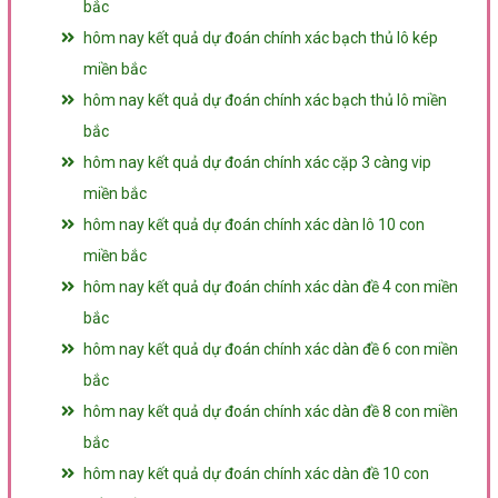
bắc
hôm nay kết quả dự đoán chính xác bạch thủ lô kép
miền bắc
hôm nay kết quả dự đoán chính xác bạch thủ lô miền
bắc
hôm nay kết quả dự đoán chính xác cặp 3 càng vip
miền bắc
hôm nay kết quả dự đoán chính xác dàn lô 10 con
miền bắc
hôm nay kết quả dự đoán chính xác dàn đề 4 con miền
bắc
hôm nay kết quả dự đoán chính xác dàn đề 6 con miền
bắc
hôm nay kết quả dự đoán chính xác dàn đề 8 con miền
bắc
hôm nay kết quả dự đoán chính xác dàn đề 10 con