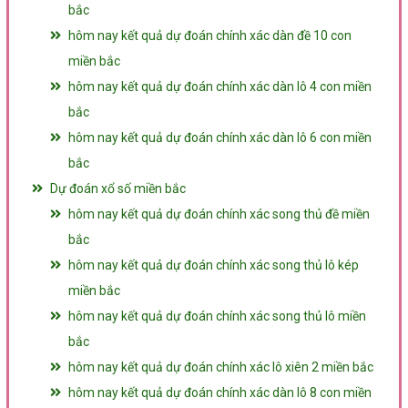
bắc
hôm nay kết quả dự đoán chính xác dàn đề 10 con
miền bắc
hôm nay kết quả dự đoán chính xác dàn lô 4 con miền
bắc
hôm nay kết quả dự đoán chính xác dàn lô 6 con miền
bắc
Dự đoán xổ số miền bắc
hôm nay kết quả dự đoán chính xác song thủ đề miền
bắc
hôm nay kết quả dự đoán chính xác song thủ lô kép
miền bắc
hôm nay kết quả dự đoán chính xác song thủ lô miền
bắc
hôm nay kết quả dự đoán chính xác lô xiên 2 miền bắc
hôm nay kết quả dự đoán chính xác dàn lô 8 con miền