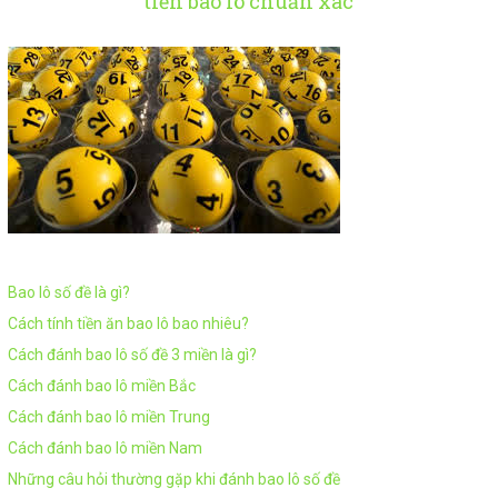
tiền bao lô chuẩn xác
Bao lô số đề là gì?
Cách tính tiền ăn bao lô bao nhiêu?
Cách đánh bao lô số đề 3 miền là gì?
Cách đánh bao lô miền Bắc
Cách đánh bao lô miền Trung
Cách đánh bao lô miền Nam
Những câu hỏi thường gặp khi đánh bao lô số đề