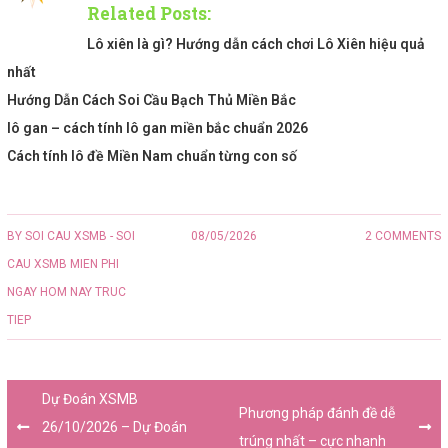
Related Posts:
Lô xiên là gì? Hướng dẫn cách chơi Lô Xiên hiệu quả
nhất
Hướng Dẫn Cách Soi Cầu Bạch Thủ Miền Bắc
lô gan – cách tính lô gan miền bắc chuẩn 2026
Cách tính lô đề Miền Nam chuẩn từng con số
BY
SOI CAU XSMB - SOI
08/05/2026
2 COMMENTS
CAU XSMB MIEN PHI
NGAY HOM NAY TRUC
TIEP
Post
Dự Đoán XSMB
navigation
Phương pháp đánh đề dễ
26/10/2026 – Dự Đoán
trúng nhất – cực nhanh