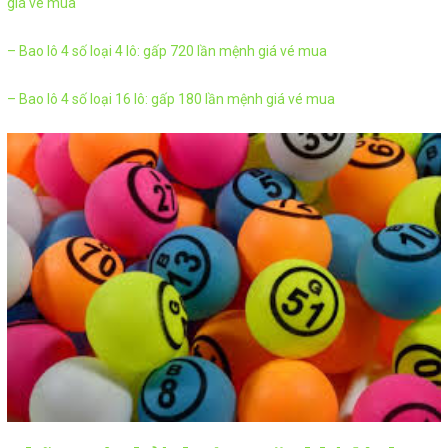
giá vé mua
– Bao lô 4 số loại 4 lô: gấp 720 lần mệnh giá vé mua
– Bao lô 4 số loại 16 lô: gấp 180 lần mệnh giá vé mua