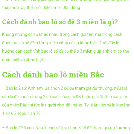
thấp hơn. Cụ thể: mỗi điểm là 16.000 đồng.
Cách đánh bao lô số đề 3 miền là gì?
Không những có sự khác nhau trong cách gọi tên, mà trong cách
đánh bao lô số đề ở từng miền cũng có sự khác biệt. Dưới đây là
hướng dẫn cách tính bao lô số đề cụ thể ở 3 miền giúp anh em có thể
nhận biết và phân biệt:
Cách đánh bao lô miền Bắc
– Bao lô 2 số: Anh em lựa chọn 2 số để tham gia dự thưởng, nếu soi
cầu lô đề chuẩn trúng 2 số cuối của giải ĐB hoặc giải Nhất ở các giải
của miền Bắc thì tức là người chơi đã thắng. Tỷ lệ ăn tiền sẽ là khoảng
1 ăn 65 hoặc 1 ăn 70.
– Bao lô đề 3 con: Người chơi sẽ lựa chọn 3 số để tham gia dự thưởng,