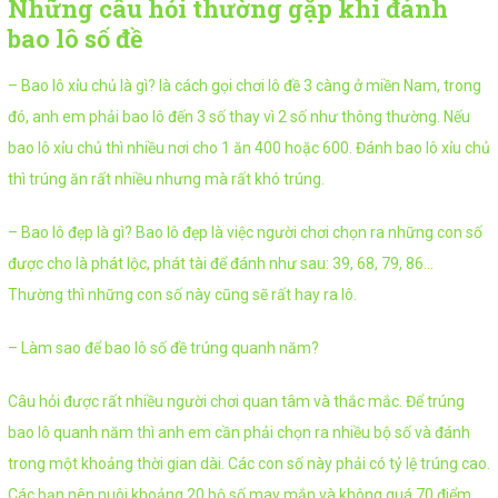
Những câu hỏi thường gặp khi đánh
bao lô số đề
– Bao lô xỉu chủ là gì? là cách gọi chơi lô đề 3 càng ở miền Nam, trong
đó, anh em phải bao lô đến 3 số thay vì 2 số như thông thường. Nếu
bao lô xỉu chủ thì nhiều nơi cho 1 ăn 400 hoặc 600. Đánh bao lô xỉu chủ
thì trúng ăn rất nhiều nhưng mà rất khó trúng.
– Bao lô đẹp là gì? Bao lô đẹp là việc người chơi chọn ra những con số
được cho là phát lộc, phát tài để đánh như sau: 39, 68, 79, 86…
Thường thì những con số này cũng sẽ rất hay ra lô.
– Làm sao để bao lô số đề trúng quanh năm?
Câu hỏi được rất nhiều người chơi quan tâm và thắc mắc. Để trúng
bao lô quanh năm thì anh em cần phải chọn ra nhiều bộ số và đánh
trong một khoảng thời gian dài. Các con số này phải có tỷ lệ trúng cao.
Các bạn nên nuôi khoảng 20 bộ số may mắn và không quá 70 điểm