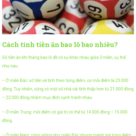
Cách tính tiền ăn bao lô bao nhiêu?
Số tiền ăn khi thắng bao lô đề có sự khác nhau giữa 3 miền, cụ thể
như sau:
– Ở miền Bắc: số tiền sẽ tính theo từng điểm, cứ mỗi điểm là 23.000
đồng. Tuy nhiên, cũng có một số nhà cái tính thấp hơn từ 21.000 đồng
– 22.000 đồng nhằm mục đích cạnh tranh nhau.
– Ở miền Trung: mỗi điểm có giá trị có thể từ 14.000 đồng – 15.000
đồng.
– Ở miền Nam: cũng giống như miền Bắc nhưng mệnh giá từng điểm