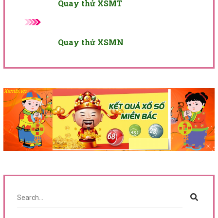
Quay thử XSMT
Quay thử XSMN