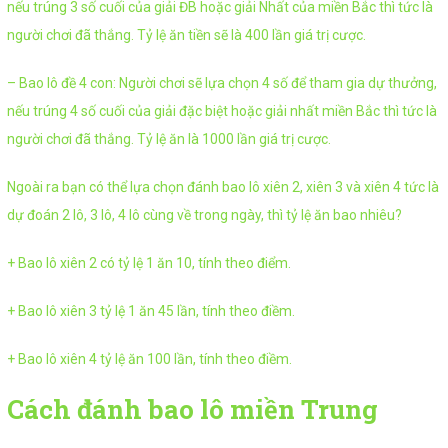
nếu trúng 3 số cuối của giải ĐB hoặc giải Nhất của miền Bắc thì tức là
người chơi đã thắng. Tỷ lệ ăn tiền sẽ là 400 lần giá trị cược.
– Bao lô đề 4 con: Người chơi sẽ lựa chọn 4 số để tham gia dự thưởng,
nếu trúng 4 số cuối của giải đặc biệt hoặc giải nhất miền Bắc thì tức là
người chơi đã thắng. Tỷ lệ ăn là 1000 lần giá trị cược.
Ngoài ra bạn có thể lựa chọn đánh bao lô xiên 2, xiên 3 và xiên 4 tức là
dự đoán 2 lô, 3 lô, 4 lô cùng về trong ngày, thì tỷ lệ ăn bao nhiêu?
+ Bao lô xiên 2 có tỷ lệ 1 ăn 10, tính theo điểm.
+ Bao lô xiên 3 tỷ lệ 1 ăn 45 lần, tính theo điềm.
+ Bao lô xiên 4 tỷ lệ ăn 100 lần, tính theo điềm.
Cách đánh bao lô miền Trung