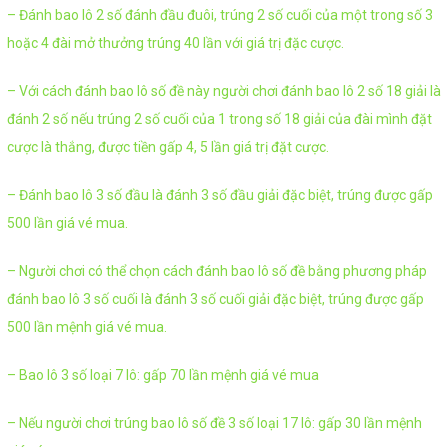
– Đánh bao lô 2 số đánh đầu đuôi, trúng 2 số cuối của một trong số 3
hoặc 4 đài mở thưởng trúng 40 lần với giá trị đặc cược.
– Với cách đánh bao lô số đề này người chơi đánh bao lô 2 số 18 giải là
đánh 2 số nếu trúng 2 số cuối của 1 trong số 18 giải của đài mình đặt
cược là thắng, được tiền gấp 4, 5 lần giá trị đặt cược.
– Đánh bao lô 3 số đầu là đánh 3 số đầu giải đặc biệt, trúng được gấp
500 lần giá vé mua.
– Người chơi có thể chọn cách đánh bao lô số đề bằng phương pháp
đánh bao lô 3 số cuối là đánh 3 số cuối giải đặc biệt, trúng được gấp
500 lần mệnh giá vé mua.
– Bao lô 3 số loại 7 lô: gấp 70 lần mệnh giá vé mua
– Nếu người chơi trúng bao lô số đề 3 số loại 17 lô: gấp 30 lần mệnh