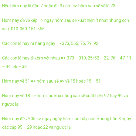
Nếu hôm nay lô đầu 7 hoặc đít 3 câm => hôm sau sẽ về lô 73
Hôm nay đề về kép => ngày hôm sau sẽ xuất hiện ít nhất những con
sau: 010-060-151-565.
Các con lô hay ra hàng ngày => 373, 565, 75, 79, 92
Các con lô hay đi kèm với nhau => 373 – 010, 25/52 – 22, 76 – 47, 11
– 44, 66 – 33.
Hôm nay về 51 => hôm sau sẽ => về 15 hoặc 15 – 51
Hôm nay về 18 => hôm sau khả năng cao sẽ xuất hiện 97 hay 99 và
ngược lại
Hôm nay đề về 05 => ngay ngày hôm sau hãy nuôi khung hẳn 3 ngày
các cặp 95 – 29 hoặc 22 và ngược lại