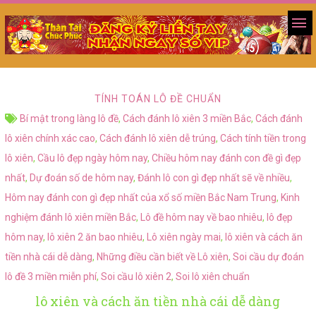
TÍNH TOÁN LÔ ĐỀ CHUẨN
Bí mật trong làng lô đề
,
Cách đánh lô xiên 3 miền Bắc
,
Cách đánh
lô xiên chính xác cao
,
Cách đánh lô xiên dễ trúng
,
Cách tính tiền trong
lô xiên
,
Cầu lô đẹp ngày hôm nay
,
Chiều hôm nay đánh con đề gì đẹp
nhất
,
Dự đoán số de hôm nay
,
Đánh lô con gì đẹp nhất sẽ về nhiều
,
Hôm nay đánh con gì đẹp nhất của xổ số miền Bắc Nam Trung
,
Kinh
nghiệm đánh lô xiên miền Bắc
,
Lô đề hôm nay về bao nhiêu
,
lô đẹp
hôm nay
,
lô xiên 2 ăn bao nhiêu
,
Lô xiên ngày mai
,
lô xiên và cách ăn
tiền nhà cái dễ dàng
,
Những điều cần biết về Lô xiên
,
Soi cầu dự đoán
lô đề 3 miền miễn phí
,
Soi cầu lô xiên 2
,
Soi lô xiên chuẩn
lô xiên và cách ăn tiền nhà cái dễ dàng