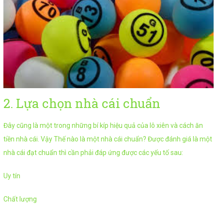
2. Lựa chọn nhà cái chuẩn
Đây cũng là một trong những bí kíp hiệu quả của lô xiên và cách ăn
tiền nhà cái. Vậy Thế nào là một nhà cái chuẩn?
Được đánh giá là một
nhà cái đạt chuẩn thì cần phải đáp ứng được các yếu tố sau:
Uy tín
Chất lượng