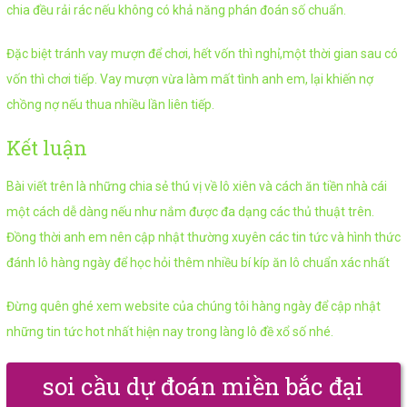
chia đều rải rác nếu không có khả năng phán đoán số chuẩn.
Đặc biệt tránh vay mượn để chơi, hết vốn thì nghỉ,một thời gian sau có
vốn thì chơi tiếp. Vay mượn vừa làm mất tình anh em, lại khiến nợ
chồng nợ nếu thua nhiều lần liên tiếp.
Kết luận
Bài viết trên là những chia sẻ thú vị về lô xiên và cách ăn tiền nhà cái
một cách dễ dàng nếu như nắm được đa dạng các thủ thuật trên.
Đồng thời anh em nên cập nhật thường xuyên các tin tức và hình thức
đánh lô hàng ngày để học hỏi thêm nhiều bí kíp ăn lô chuẩn xác nhất
Đừng quên ghé xem website của chúng tôi hàng ngày để cập nhật
những tin tức hot nhất hiện nay trong làng lô đề xổ số nhé.
soi cầu dự đoán miền bắc đại