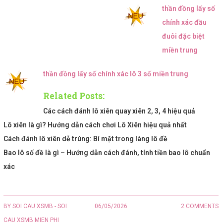
thần đồng lấy số
chính xác đầu
đuôi đặc biệt
miền trung
thần đồng lấy số chính xác lô 3 số miền trung
Related Posts:
Các cách đánh lô xiên quay xiên 2, 3, 4 hiệu quả
Lô xiên là gì? Hướng dẫn cách chơi Lô Xiên hiệu quả nhất
Cách đánh lô xiên dễ trúng: Bí mật trong làng lô đề
Bao lô số đề là gì – Hướng dẫn cách đánh, tính tiền bao lô chuẩn
xác
BY
SOI CAU XSMB - SOI
06/05/2026
2 COMMENTS
CAU XSMB MIEN PHI