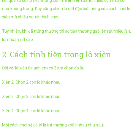
kết quả xổ số nổ hết những con mà anh em đánh, thiếu con nào coi
như không trúng. Đây cũng chính là nét đặc biệt riêng của cách chơi lô
xiên mà nhiều người thích chơi.
Tuy nhiên, khi đã trúng thưởng thì số tiền thưởng gấp lên rất nhiều lần,
lợi nhuận rất cao.
2. Cách tính tiền trong lô xiên
Đối với lô xiên thì anh em có 3 lựa chọn đó là:
Xiên 2: Chọn 2 con lô khác nhau
Xiên 3: Chọn 3 con lô khác nhau
Xiên 4: Chọn 4 con lô khác nhau
Mỗi cách chơi sẽ có tỷ lệ trả thưởng khác nhau như sau: