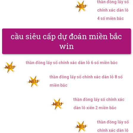
thần đồng lấy số
chính xác dàn lô
4 số miền bắc
cầu siêu cấp dự đoán miền bắc
win
thần đồng lấy số chính xác dàn lô 6 số miền bắc
thần đồng lấy số chính xác dàn lô 8 số
miền bắc
thần đồng lấy số chính xác
dàn lô xiên 2 miền bắc
thần đồng lấy số
chính xác dàn lô