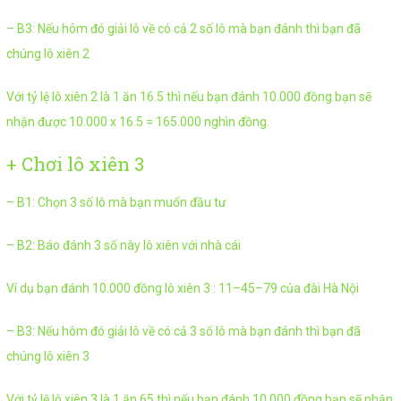
– B3: Nếu hôm đó giải lô về có cả 2 số lô mà bạn đánh thì bạn đã
chúng lô xiên 2
Với tỷ lệ lô xiên 2 là 1 ăn 16.5 thì nếu bạn đánh 10.000 đồng bạn sẽ
nhận được 10.000 x 16.5 = 165.000 nghìn đồng.
+ Chơi lô xiên 3
– B1: Chọn 3 số lô mà bạn muốn đầu tư
– B2: Báo đánh 3 số này lô xiên với nhà cái
Ví dụ bạn đánh 10.000 đồng lô xiên 3 : 11–45–79 của đài Hà Nội
– B3: Nếu hôm đó giải lô về có cả 3 số lô mà bạn đánh thì bạn đã
chúng lô xiên 3
Với tỷ lệ lô xiên 3 là 1 ăn 65 thì nếu bạn đánh 10.000 đồng bạn sẽ nhận