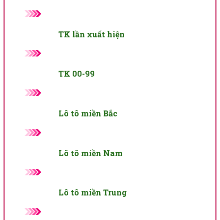
TK lần xuất hiện
TK 00-99
Lô tô miền Bắc
Lô tô miền Nam
Lô tô miền Trung